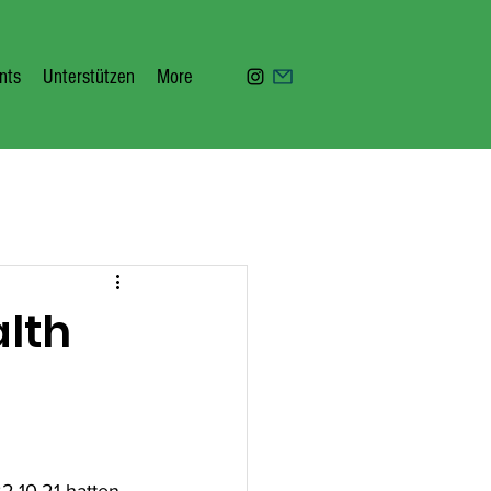
nts
Unterstützen
More
lth