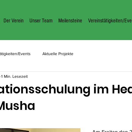
Der Verein
Unser Team
Meilensteine
Vereinstätigkeiten/Eve
ätigkeiten/Events
Aktuelle Projekte
1
1 Min. Lesezeit
tionsschulung im Hea
 Musha