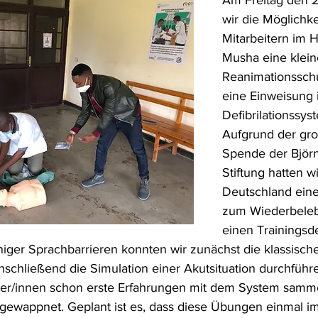
Am Freitag den 2
wir die Möglichke
Mitarbeitern im H
Musha eine klein
Reanimationssch
eine Einweisung 
Defibrilationssys
Aufgrund der gr
Spende der Björn
Stiftung hatten wi
Deutschland ein
zum Wiederbeleb
einen Trainingsdef
iniger Sprachbarrieren konnten wir zunächst die klassisch
chließend die Simulation einer Akutsituation durchführe
ter/innen schon erste Erfahrungen mit dem System samme
ll gewappnet. Geplant ist es, dass diese Übungen einmal i