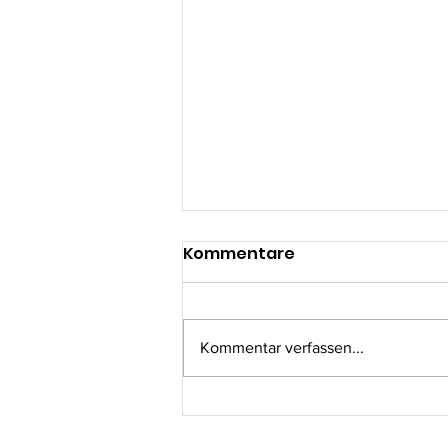
Kommentare
Kommentar verfassen...
Waisendorf Umudugudu:
Ausbau des Health Post