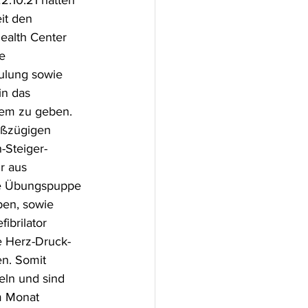
2.10.21 hatten 
it den 
ealth Center 
e 
ulung sowie 
in das 
tem zu geben. 
oßzügigen 
-Steiger-
r aus 
e Übungspuppe 
en, sowie 
ibrilator 
e Herz-Druck-
n. Somit 
ln und sind 
m Monat 