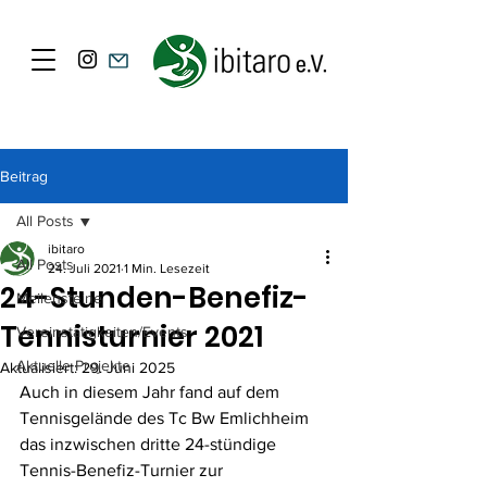
Beitrag
All Posts
ibitaro
All Posts
24. Juli 2021
1 Min. Lesezeit
24-Stunden-Benefiz-
Meilensteine
Tennisturnier 2021
Vereinstätigkeiten/Events
Aktuelle Projekte
Aktualisiert:
29. Juni 2025
Auch in diesem Jahr fand auf dem 
Tennisgelände des Tc Bw Emlichheim 
das inzwischen dritte 24-stündige 
Tennis-Benefiz-Turnier zur 